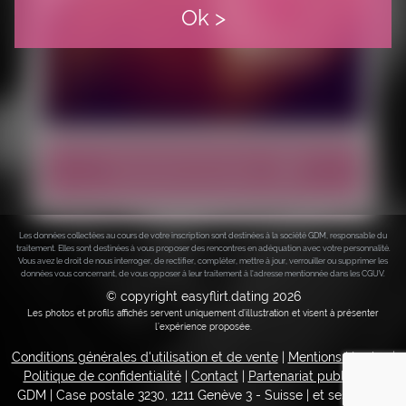
Ok >
Tourner la roue
Les données collectées au cours de votre inscription sont destinées à la société GDM, responsable du
traitement. Elles sont destinées à vous proposer des rencontres en adéquation avec votre personnalité.
Vous avez le droit de nous interroger, de rectifier, compléter, mettre à jour, verrouiller ou supprimer les
données vous concernant, de vous opposer à leur traitement à l'adresse mentionnée dans les CGUV.
© copyright easyflirt.dating 2026
Les photos et profils affichés servent uniquement d’illustration et visent à présenter
l’expérience proposée.
Conditions générales d'utilisation et de vente
|
Mentions légales
|
Politique de confidentialité
|
Contact
|
Partenariat publicitaire
GDM | Case postale 3230, 1211 Genève 3 - Suisse
|
et ses filiales