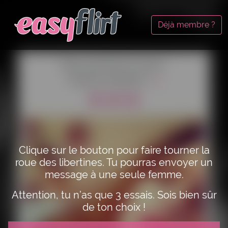
Déjà membre ?
Fais tourner la roue !
Essais restants :
3
Clique sur le bouton pour faire tourner la
roue des libertines. Tu pourras envoyer un
message à une seule femme.
Attention, tu n’as que 3 essais. Sois bien sûr
de ton choix !