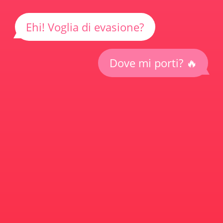
Ehi! Voglia di evasione?
Dove mi porti? 🔥