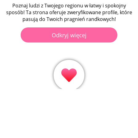
Poznaj ludzi z Twojego regionu w łatwy i spokojny
sposób! Ta strona oferuje zweryfikowane profile, które
pasują do Twoich pragnień randkowych!
Odkryj więcej
Baw się dobrze polubiając profile i dowiedz się szybko,
czy Twoja miłość od pierwszego wejrzenia jest
odwzajemniona dzięki dopasowaniom!