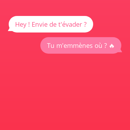
Hey ! Envie de t'évader ?
Tu m'emmènes où ? 🔥