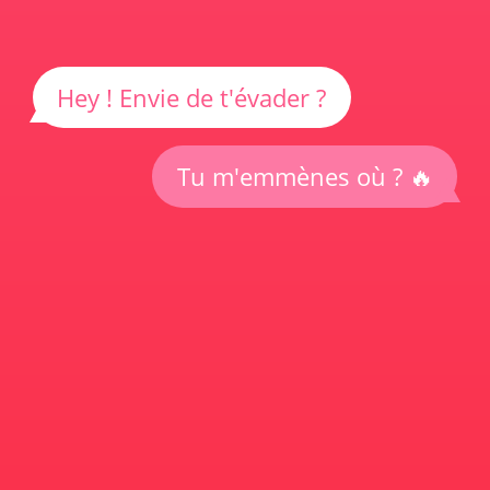
Hey ! Envie de t'évader ?
Tu m'emmènes où ? 🔥